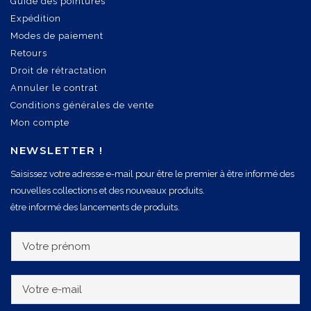
Guide des pointures
Expédition
Modes de paiement
Retours
Droit de rétractation
Annuler le contrat
Conditions générales de vente
Mon compte
NEWSLETTER !
Saisissez votre adresse e-mail pour être le premier à être informé des
nouvelles collections et des nouveaux produits.
être informé des lancements de produits.
V
o
t
V
r
o