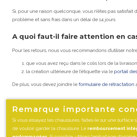
Si, pour une raison quelconque, vous n’êtes pas satisfai
problème et sans frais dans un délai de 14 jours.
A quoi faut-il faire attention en ca
Pour les retours, nous vous recommandons d’utiliser notr
que vous avez reçu dans le colis lors de la livraiso
la création ultérieure de l’étiquette via le
portail de
De plus, vous devez joindre le
formulaire de rétractation
a
Remarque importante conce
Si vous essayez les chaussures, faites-le sur une surface
de vouloir garder la chaussure. Le
remboursement intégr
endommagées
. Si possible, utilisez l’emballage d’origine