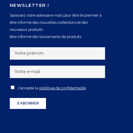
NEWSLETTER !
Saisissez votre adresse e-mail pour être le premier à
être informé des nouvelles collections et des
nouveaux produits.
être informé des lancements de produits.
V
o
t
V
r
o
e
t
A
J'accepte la
politique de confidentialité
.
p
r
c
r
e
c
S'ABONNER
é
e
e
n
-
p
o
m
t
m