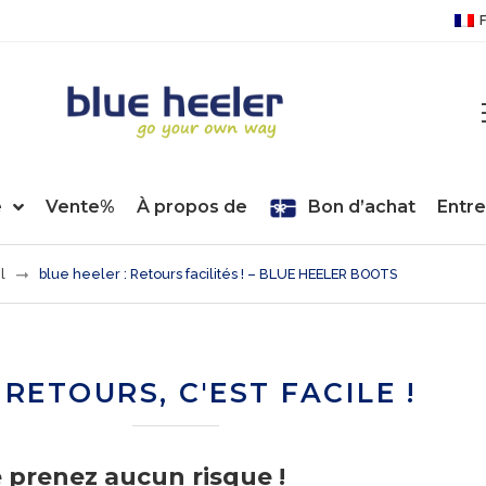
e
Vente%
À propos de
Bon d’achat
Entre
l
blue heeler : Retours facilités ! – BLUE HEELER BOOTS
 RETOURS, C'EST FACILE !
e prenez aucun risque !