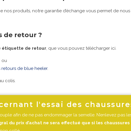
t de nos produits, notre garantie d’échange vous permet de nou
s de retour ?
e
étiquette de retour
, que vous pouvez télécharger ici.
n ou
s retours de blue heeler
.
u colis.
rnant l'essai des chaussures
 souple afin de ne pas endommager la semelle. N’enlevez pas les
al du prix d’achat ne sera effectué que si les chaussures 
 non collé.