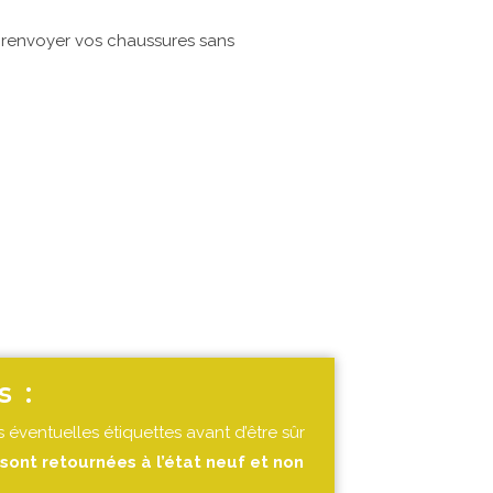
s renvoyer vos chaussures sans
 :
 éventuelles étiquettes avant d’être sûr
sont retournées à l’état neuf et non