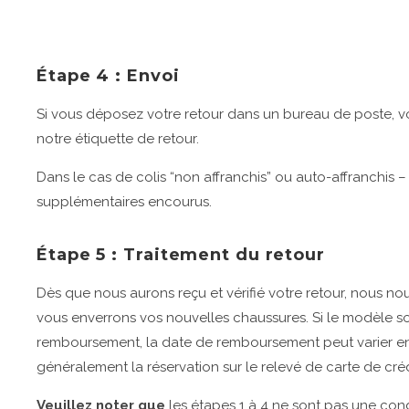
Étape 4 : Envoi
Si vous déposez votre retour dans un bureau de poste, vous
notre étiquette de retour.
Dans le cas de colis “non affranchis” ou auto-affranchis 
supplémentaires encourus.
Étape 5 : Traitement du retour
Dès que nous aurons reçu et vérifié votre retour, nous n
vous enverrons vos nouvelles chaussures. Si le modèle so
remboursement, la date de remboursement peut varier en
généralement la réservation sur le relevé de carte de cré
Veuillez noter que
les étapes 1 à 4 ne sont pas une condi