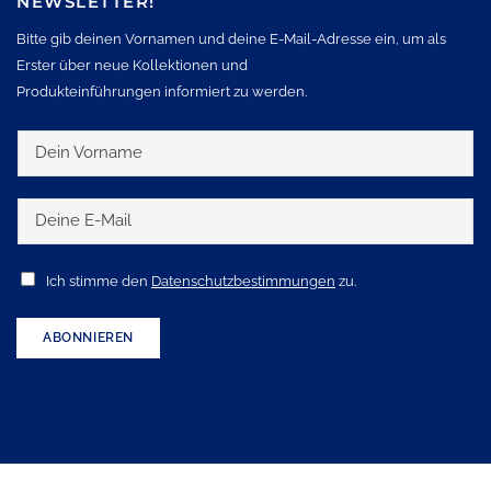
NEWSLETTER!
Bitte gib deinen Vornamen und deine E-Mail-Adresse ein, um als
Erster über neue Kollektionen und
Produkteinführungen informiert zu werden.
D
e
i
D
n
e
V
i
A
Ich stimme den
Datenschutzbestimmungen
zu.
o
n
c
r
e
c
ABONNIEREN
n
E
e
a
-
p
m
M
t
e
a
a
i
n