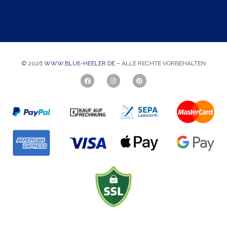
a
-
p
m
M
t
e
a
a
i
n
l
© 2026
WWW.BLUE-HEELER.DE
– ALLE RECHTE VORBEHALTEN
c
*
e
*