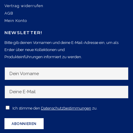
Vertrag widerrufen
AGB
Mein Konto
NEWSLETTER!
Bitte gib deinen Vornamen und deine E-Mail-Adresse ein, um als
Erster über neue Kollektionen und
Produkteinführungen informiert zu werden.
D
e
i
D
n
e
V
i
A
Ich stimme den
Datenschutzbestimmungen
zu.
o
n
c
r
e
c
ABONNIEREN
n
E
e