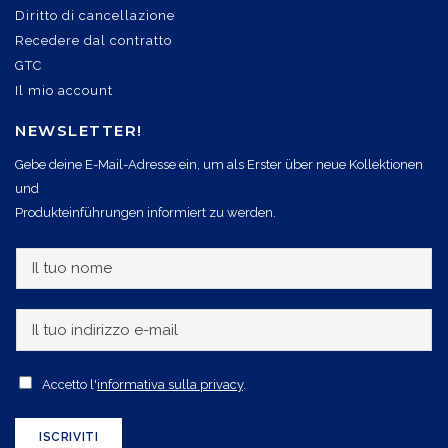
Diritto di cancellazione
Recedere dal contratto
GTC
Il mio account
NEWSLETTER!
Gebe deine E-Mail-Adresse ein, um als Erster über neue Kollektionen
und
Produkteinführungen informiert zu werden.
I
l
t
I
u
l
o
t
A
Accetto l'
informativa sulla privacy
.
n
u
c
o
o
c
ISCRIVITI