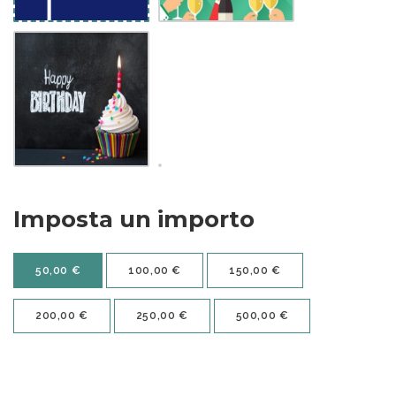
Imposta un importo
50,00
€
100,00
€
150,00
€
200,00
€
250,00
€
500,00
€