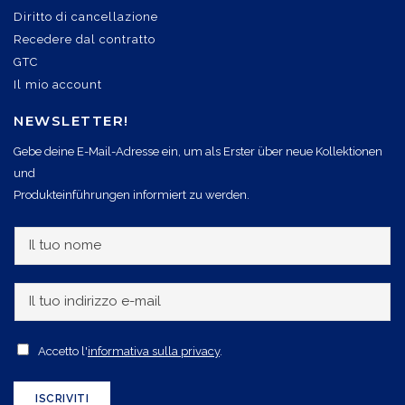
Diritto di cancellazione
Recedere dal contratto
GTC
Il mio account
NEWSLETTER!
Gebe deine E-Mail-Adresse ein, um als Erster über neue Kollektionen
und
Produkteinführungen informiert zu werden.
I
l
t
I
u
l
o
t
A
Accetto l'
informativa sulla privacy
.
n
u
c
o
o
c
ISCRIVITI