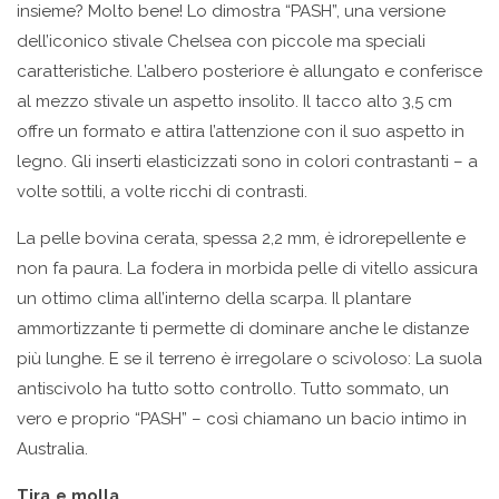
insieme? Molto bene! Lo dimostra “PASH”, una versione
dell’iconico stivale Chelsea con piccole ma speciali
caratteristiche. L’albero posteriore è allungato e conferisce
al mezzo stivale un aspetto insolito. Il tacco alto 3,5 cm
offre un formato e attira l’attenzione con il suo aspetto in
legno. Gli inserti elasticizzati sono in colori contrastanti – a
volte sottili, a volte ricchi di contrasti.
La pelle bovina cerata, spessa 2,2 mm, è idrorepellente e
non fa paura. La fodera in morbida pelle di vitello assicura
un ottimo clima all’interno della scarpa. Il plantare
ammortizzante ti permette di dominare anche le distanze
più lunghe. E se il terreno è irregolare o scivoloso: La suola
antiscivolo ha tutto sotto controllo. Tutto sommato, un
vero e proprio “PASH” – così chiamano un bacio intimo in
Australia.
Tira e molla