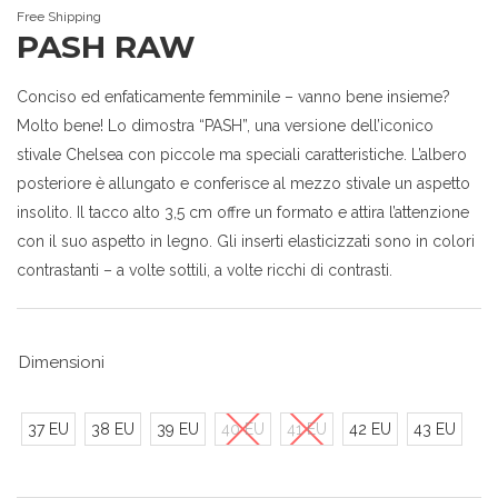
Free Shipping
PASH RAW
Conciso ed enfaticamente femminile – vanno bene insieme?
Molto bene! Lo dimostra “PASH”, una versione dell’iconico
stivale Chelsea con piccole ma speciali caratteristiche. L’albero
posteriore è allungato e conferisce al mezzo stivale un aspetto
insolito. Il tacco alto 3,5 cm offre un formato e attira l’attenzione
con il suo aspetto in legno. Gli inserti elasticizzati sono in colori
contrastanti – a volte sottili, a volte ricchi di contrasti.
Dimensioni
37 EU
38 EU
39 EU
40 EU
41 EU
42 EU
43 EU