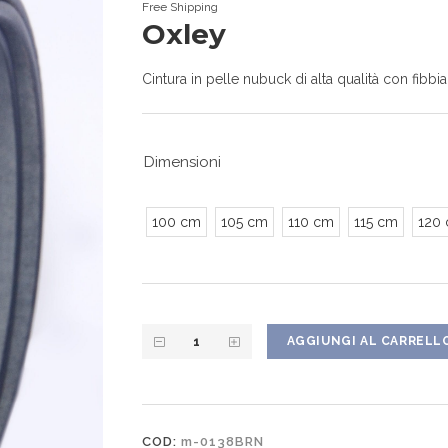
Free Shipping
Oxley
Cintura in pelle nubuck di alta qualità con fibb
Dimensioni
100 cm
105 cm
110 cm
115 cm
120
AGGIUNGI AL CARRELL
COD:
m-0138BRN