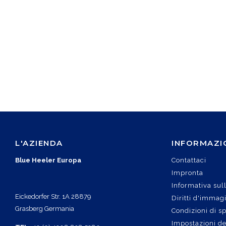
L'AZIENDA
INFORMAZI
Blue Heeler Europa
Contattaci
Impronta
Informativa sul
Eickedorfer Str. 1A 28879
Diritti d'immag
Grasberg Germania
Condizioni di s
Impostazioni de