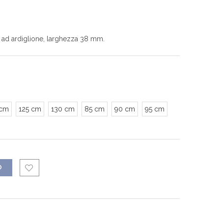
ia ad ardiglione, larghezza 38 mm.
 cm
125 cm
130 cm
85 cm
90 cm
95 cm
O