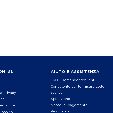
ONI SU
AIUTO E ASSISTENZA
FAQ - Domande frequenti
Consulente per le misure delle
scarpe
la privacy
Spedizione
ine
Metodi di pagamento
pedizione
Restituzioni
i cookie