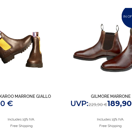
IN O
KAROO MARRONE GIALLO
GILMORE MARRONE
90
€
UVP:
189,9
229,90
€
Includes 19% IVA.
Includes 19% IVA.
Free Shipping
Free Shipping