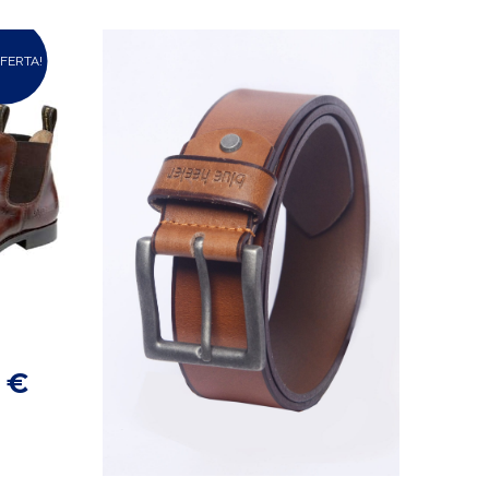
FFERTA!
0
€