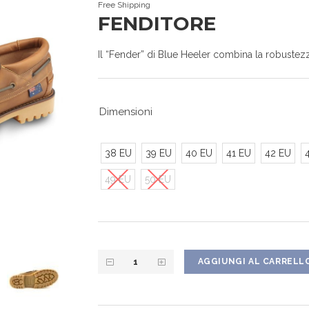
Free Shipping
FENDITORE
Il “Fender” di Blue Heeler combina la robustezz
Dimensioni
38 EU
39 EU
40 EU
41 EU
42 EU
49 EU
50 EU
AGGIUNGI AL CARRELL