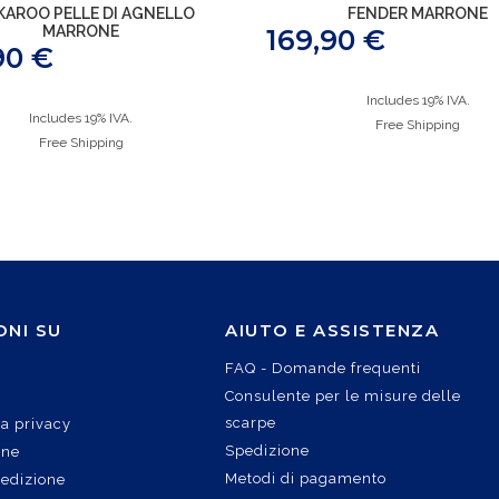
KAROO PELLE DI AGNELLO
FENDER MARRONE
MARRONE
169,90
€
90
€
Includes 19% IVA.
Includes 19% IVA.
Free Shipping
Free Shipping
ONI SU
AIUTO E ASSISTENZA
FAQ - Domande frequenti
Consulente per le misure delle
scarpe
la privacy
Spedizione
ine
Metodi di pagamento
pedizione