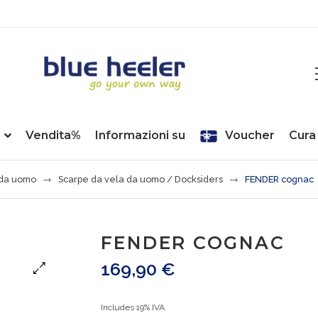
Vendita%
Informazioni su
Voucher
Cura 
 da uomo
Scarpe da vela da uomo / Docksiders
FENDER cognac
FENDER COGNAC
169,90
€
Includes 19% IVA.