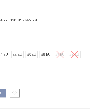
a con elementi sportivi.
43 EU
44 EU
45 EU
46 EU
47 EU
48 EU
O