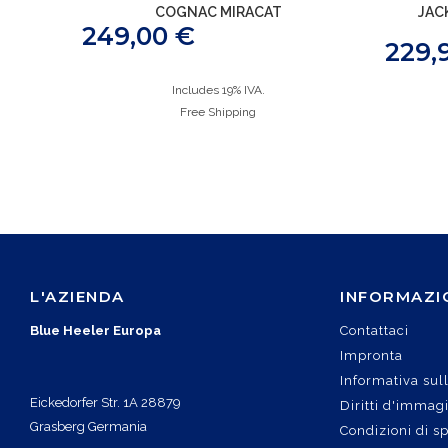
COGNAC MIRACAT
JAC
249,00
€
229,
Includes 19% IVA.
Free Shipping
L'AZIENDA
INFORMAZI
Blue Heeler Europa
Contattaci
Impronta
Informativa sul
Eickedorfer Str. 1A 28879
Diritti d'immag
Grasberg Germania
Condizioni di s