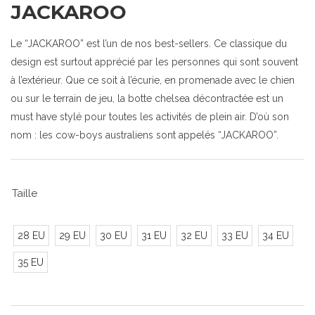
JACKAROO
Le “JACKAROO” est l’un de nos best-sellers. Ce classique du
design est surtout apprécié par les personnes qui sont souvent
à l’extérieur. Que ce soit à l’écurie, en promenade avec le chien
ou sur le terrain de jeu, la botte chelsea décontractée est un
must have stylé pour toutes les activités de plein air. D’où son
nom : les cow-boys australiens sont appelés “JACKAROO”.
Taille
28 EU
29 EU
30 EU
31 EU
32 EU
33 EU
34 EU
35 EU