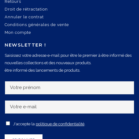
Retours
Droit de rétractation
Annuler le contrat
Conditions générales de vente
Mon compte
NEWSLETTER !
Saisissez votre adresse e-mail pour être le premier à être informé des
nouvelles collections et des nouveaux produits.
être informé des lancements de produits.
V
o
t
V
r
o
e
t
A
J'accepte la
politique de confidentialité
.
p
r
c
r
e