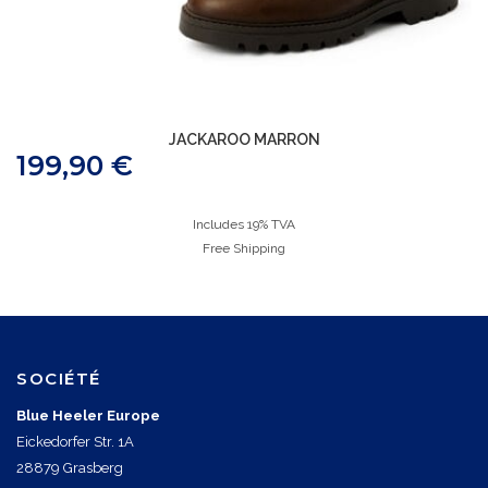
JACKAROO MARRON
199,90
€
Includes 19% TVA
Free Shipping
SOCIÉTÉ
Blue Heeler Europe
Eickedorfer Str. 1A
28879 Grasberg