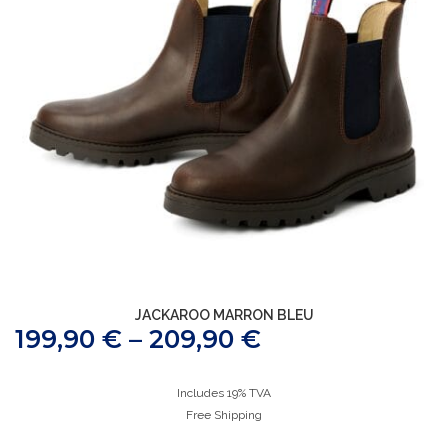
JACKAROO MARRON BLEU
199,90
€
–
209,90
€
Includes 19% TVA
Free Shipping