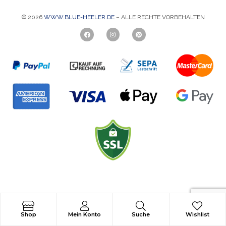
i
n
l
© 2026
WWW.BLUE-HEELER.DE
– ALLE RECHTE VORBEHALTEN
c
*
e
*
Shop
Mein Konto
Suche
Wishlist