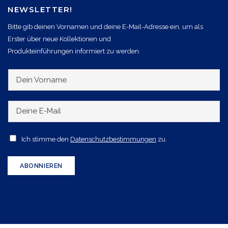
NEWSLETTER!
Bitte gib deinen Vornamen und deine E-Mail-Adresse ein, um als
Erster über neue Kollektionen und
Produkteinführungen informiert zu werden.
D
e
i
D
n
e
V
i
A
Ich stimme den
Datenschutzbestimmungen
zu.
o
n
c
r
e
c
ABONNIEREN
n
E
e
a
-
p
m
M
t
e
a
a