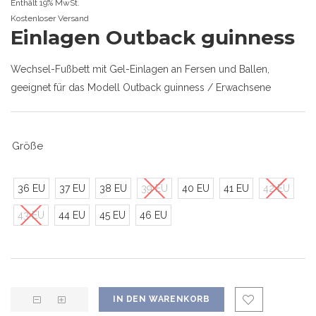
Enthält 19% MwSt.
Kostenloser Versand
Einlagen Outback guinness
Wechsel-Fußbett mit Gel-Einlagen an Fersen und Ballen,
geeignet für das Modell Outback guinness / Erwachsene
Größe
36 EU
37 EU
38 EU
39 EU
40 EU
41 EU
42 EU
43 EU
44 EU
45 EU
46 EU
IN DEN WARENKORB