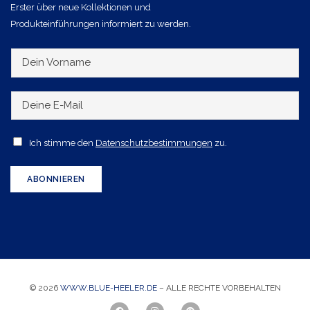
Erster über neue Kollektionen und
Produkteinführungen informiert zu werden.
D
e
i
D
n
e
V
i
A
Ich stimme den
Datenschutzbestimmungen
zu.
o
n
c
r
e
c
ABONNIEREN
n
E
e
a
-
p
m
M
t
e
a
a
i
n
l
© 2026
WWW.BLUE-HEELER.DE
– ALLE RECHTE VORBEHALTEN
c
*