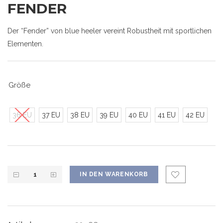
FENDER
Der “Fender” von blue heeler vereint Robustheit mit sportlichen
Elementen.
Größe
36 EU
37 EU
38 EU
39 EU
40 EU
41 EU
42 EU
IN DEN WARENKORB