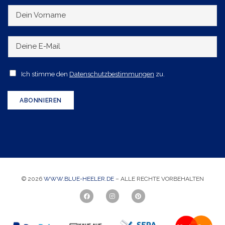
D
e
i
D
n
e
V
i
A
Ich stimme den
Datenschutzbestimmungen
zu.
o
n
c
r
e
c
ABONNIEREN
n
E
e
a
-
p
m
M
t
e
a
a
i
n
l
© 2026
WWW.BLUE-HEELER.DE
– ALLE RECHTE VORBEHALTEN
c
*
e
*