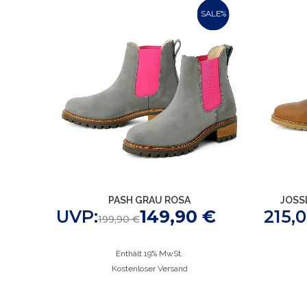
SALE%
PASH GRAU ROSA
JOSS
UVP:
149,90
€
215,
199,90
€
Enthält 19% MwSt.
Kostenloser Versand