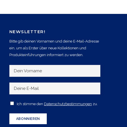
NEWSLETTER!
Bitte gib deinen Vornamen und deine E-Mail-Adresse
ein, um als Erster über neue Kollektionen und
Produkteinführungen informiert zu werden.
D
e
i
D
n
e
V
i
A
Ich stimme den
Datenschutzbestimmungen
zu.
o
n
c
r
e
c
ABONNIEREN
n
E
e