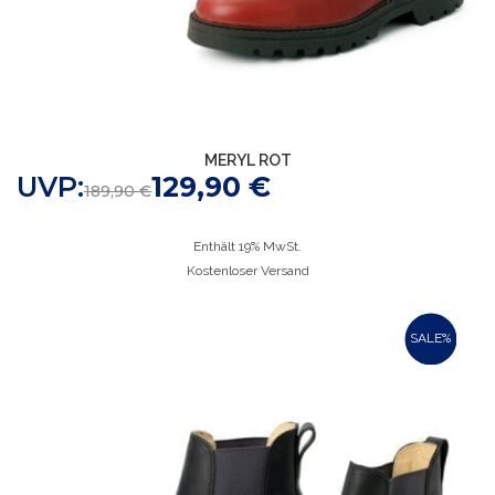
MERYL ROT
UVP:
129,90
€
189,90
€
Enthält 19% MwSt.
Kostenloser Versand
SALE%