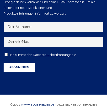
Bitte gib deinen Vornamen und deine E-Mail-Adresse ein, um als
Erster über neue Kollektionen und
Produkteinführungen informiert zu werden.
D
e
i
D
n
e
V
i
A
Ich stimme den
Datenschutzbestimmungen
zu.
o
n
c
r
e
c
ABONNIEREN
n
E
e
a
-
p
m
M
t
e
a
a
i
n
l
© 2026
WWW.BLUE-HEELER.DE
– ALLE RECHTE VORBEHALTEN
c