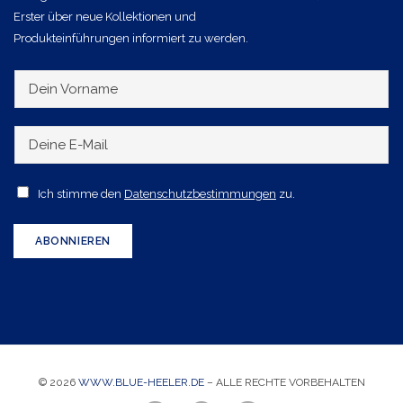
Erster über neue Kollektionen und
Produkteinführungen informiert zu werden.
D
e
i
D
n
e
V
i
A
Ich stimme den
Datenschutzbestimmungen
zu.
o
n
c
r
e
c
ABONNIEREN
n
E
e
a
-
p
m
M
t
e
a
a
i
n
l
© 2026
WWW.BLUE-HEELER.DE
– ALLE RECHTE VORBEHALTEN
c