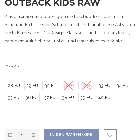
OUTBACK KIDS RAW
Kinder rennen und toben gern und sie buddeln auch mal in
Sand und Erde. Unsere Schlupfstiefel sind für all diese Aktivitäten
beste Kameraden. Die Design-Klassiker sind besonders leicht,
haben ein Anti-Schock-Fußbett und eine rutschfeste Sohle.
Größe
28 EU
29 EU
30 EU
31 EU
32 EU
33 EU
34 EU
35 EU
36 EU
37 EU
38 EU
39 EU
40 EU
IN DEN WARENKORB